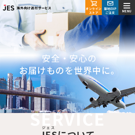
オンライン
築地EXP
MENU
STRENGTHS
STRENGTHS
STRENGTHS
ストア
ご注文
01
02
03
JESが選ばれる理由
JESが選ばれる理由
JESが選ばれる理由
お受け取りまで
グローバル企業への
豊富な品揃え 丁寧な梱包
責任をもって商品をお届け
導入実績
安全・安心の
お届けものを
世界中に。
SERVICE
1. 豊富な品揃え、在庫管理の徹底
ジェス
JES
について