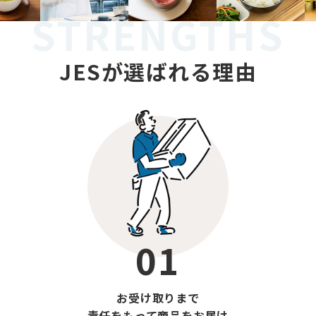
物をご駐在者様の代わりに購入するサービスで
で責任をもって商品を
丁寧な梱包
3. 安心の補償対応
STRENGTHS
す。
お届け
運送時における破損から通関時の没収事故まで補
こだわりや思い入れのあるお品物のご要望ござい
償いたします。
ましたらご依頼ください。
お荷物のお受け取りまで責任をもってご手配いた
JESが選ばれる理由
します。
【02】グローバル企
業への導入実績
【02】グローバル企
業への導入実績
01
お受け取りまで
責任をもって商品をお届け