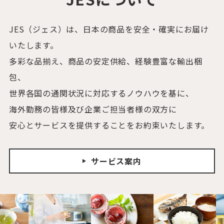
海外駐在生活を満足いただけるよう豊富な食料
1. 適切な輸送方法のご提案
1. 食料品送付制度の取引実績
品・雑貨品を取り揃えております。
コスト・安全面を考慮し最適な輸送方法をご提案
大手商社様、メーカー様、多業種のグローバル企
お品物は弊社倉庫にて在庫管理を行い、賞味期限
JES（ジェス）は、日本の商品を安全・確実にお届け
いたします。
業様との取引実績がございます。
などのチェックが行われます。
国・地域により通関規則は異なり、通関制度も常
本運用実績を基に、海外駐在者様のご生活のお手
いたします。
自然災害など有事の際にもお品物が不足せぬよう
に変わっております。
伝いをさせていただきます。
多彩な品揃え、商品の安定供給、経験豊富な輸出梱
在庫管理しておりますので、常にご満足いただけ
各国・各地域の通関状況を常に確認し、最も適切
政情不安・自然災害、感染症拡大による困難時に
る品物のご手配が可能となっております。
包、
な配送方法でご手配いたします。
も安心してご生活いただけるよう食料品・雑貨を
万が一、配送におけるトラブルが生じた場合、弊
お送りいたします。
世界各国の通関状況に対応するノウハウを基に、
2. 丁寧な梱包
社専属スタッフより到着までサポートいたしま
海外勤務の皆様及び企業ご担当者様の双方に
専門スタッフが一品一品丁寧に梱包いたします。
す。
2. 制度策定から導入までのお手伝い
安心とサービスを提供することをお約束いたします。
瓶やガラス製品など壊れやすい品物も専用の資材
業界40年以上のリーディングカンパニーとして制
を使用し破損を防ぎます。
2. 輸送の難しい地域への対応も可能
度策定から運用までお手伝いします。
多くのお品物をご注文いただいた際も、ご依頼品
政情不安・自然災害や感染症拡大による影響で配
運用目的・ご予算・ハードシップ地域に合わせ、
サービス案内
に合わせ安全・経済性を勘案した梱包を行いま
送が難しい地域へのご手配も可能です。
制度策定のご提案も可能ですのでご相談くださ
す。
ハードシップ地域や新型コロナウィルス感染症拡
い。
大に伴う状況下で配送にお困りがございましたら
3. 購入代行サービス
是非ご相談ください。
通販サイトやスーパーなどで販売されているお品
【01】お受け取りま
【03】豊富な品揃え